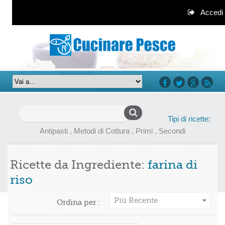
Accedi
facebook
twitter
google+
rss
Ricerca
Tipi di ricette:
per:
Antipasti
,
Metodi di Cottura
,
Primi
,
Secondi
Ricette da Ingrediente:
farina di
riso
Più Recente
Ordina per :