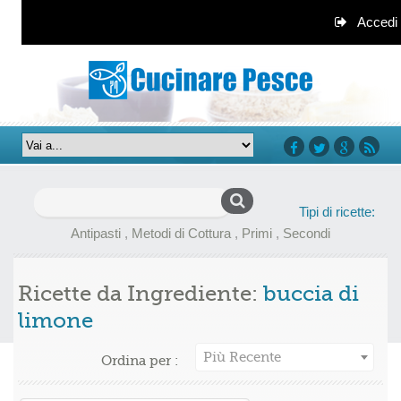
Accedi
facebook
twitter
google+
rss
Ricerca
Tipi di ricette:
per:
Antipasti
,
Metodi di Cottura
,
Primi
,
Secondi
Ricette da Ingrediente:
buccia di
limone
Più Recente
Ordina per :