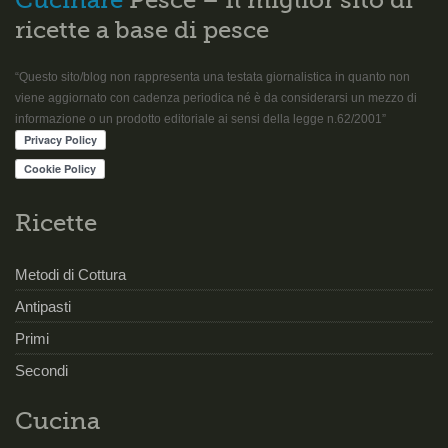
Cucinare
Pesce – Il miglior sito di
ricette a base di pesce
“Questo sito/blog non rappresenta una testata giornalistica in quanto non
viene aggiornato con cadenza periodica né è da considerarsi un mezzo di
informazione o un prodotto editoriale ai sensi della legge n.62/2001”
Ricette
Metodi di Cottura
Antipasti
Primi
Secondi
Cucina