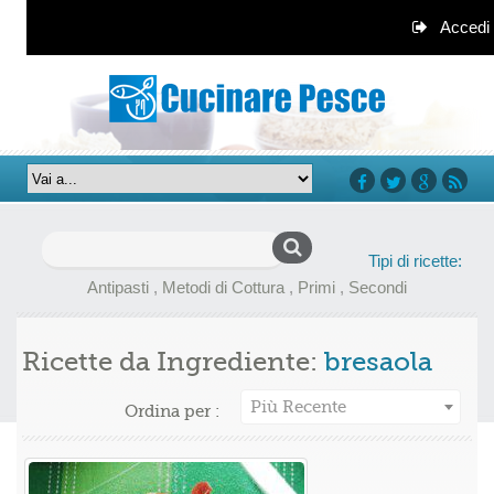
Accedi
facebook
twitter
google+
rss
Ricerca
Tipi di ricette:
per:
Antipasti
,
Metodi di Cottura
,
Primi
,
Secondi
Ricette da Ingrediente:
bresaola
Più Recente
Ordina per :