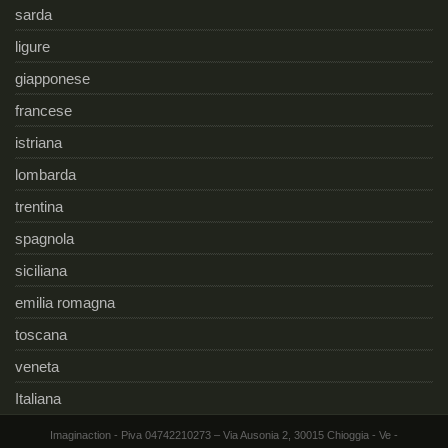
sarda
ligure
giapponese
francese
istriana
lombarda
trentina
spagnola
siciliana
emilia romagna
toscana
veneta
Italiana
Imaginaction - Piva 04742210273 – Via Ausonia 2, 30015 Chioggia - Ve -