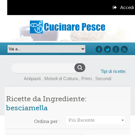
Accedi
facebook
twitter
google+
rss
Ricerca
Tipi di ricette:
per:
Antipasti
,
Metodi di Cottura
,
Primi
,
Secondi
Ricette da Ingrediente:
besciamella
Più Recente
Ordina per :