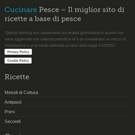
Cucinare
Pesce – Il miglior sito di
ricette a base di pesce
“Questo sito/blog non rappresenta una testata giornalistica in quanto non
viene aggiornato con cadenza periodica né è da considerarsi un mezzo di
informazione o un prodotto editoriale ai sensi della legge n.62/2001”
Ricette
Metodi di Cottura
Antipasti
Primi
Secondi