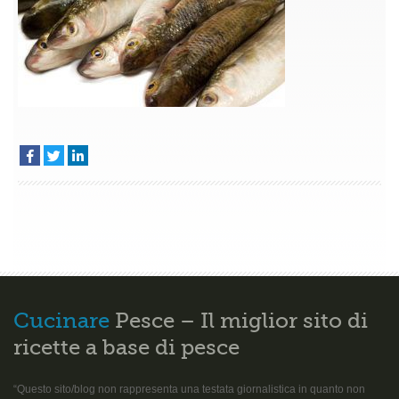
fresh
sea
bass
Cucinare
Pesce – Il miglior sito di
ricette a base di pesce
“Questo sito/blog non rappresenta una testata giornalistica in quanto non