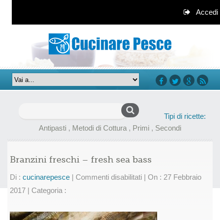
Accedi
facebook
twitter
google+
rss
Ricerca
Tipi di ricette:
per:
Antipasti
,
Metodi di Cottura
,
Primi
,
Secondi
Branzini freschi – fresh sea bass
su
Di :
cucinarepesce
|
Commenti disabilitati
|
On : 27 Febbraio
Branzini
2017
|
Categoria :
freschi
–