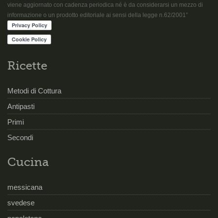
viene aggiornato con cadenza periodica né è da considerarsi un mezzo di
informazione o un prodotto editoriale ai sensi della legge n.62/2001”
Ricette
Metodi di Cottura
Antipasti
Primi
Secondi
Cucina
messicana
svedese