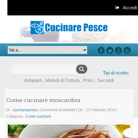
Accedi
facebook
twitter
google+
rss
Ricerca
Tipi di ricette:
per:
Antipasti
,
Metodi di Cottura
,
Primi
,
Secondi
Come cucinare moscardini
su
Di :
cucinarepesce
|
Commenti disabilitati
|
On : 13 Febbraio 2014
|
Come
Categoria :
Come cucinare
cucinare
moscardini