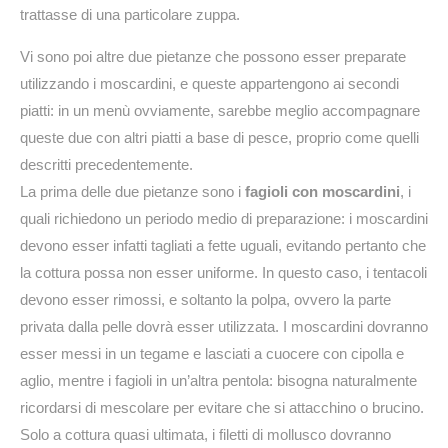
trattasse di una particolare zuppa.
Vi sono poi altre due pietanze che possono esser preparate
utilizzando i moscardini, e queste appartengono ai secondi
piatti: in un menù ovviamente, sarebbe meglio accompagnare
queste due con altri piatti a base di pesce, proprio come quelli
descritti precedentemente.
La prima delle due pietanze sono i
fagioli con moscardini
, i
quali richiedono un periodo medio di preparazione: i moscardini
devono esser infatti tagliati a fette uguali, evitando pertanto che
la cottura possa non esser uniforme. In questo caso, i tentacoli
devono esser rimossi, e soltanto la polpa, ovvero la parte
privata dalla pelle dovrà esser utilizzata. I moscardini dovranno
esser messi in un tegame e lasciati a cuocere con cipolla e
aglio, mentre i fagioli in un’altra pentola: bisogna naturalmente
ricordarsi di mescolare per evitare che si attacchino o brucino.
Solo a cottura quasi ultimata, i filetti di mollusco dovranno