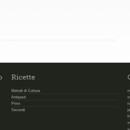
o
Ricette
Metodi di Cottura
m
Antipasti
s
Primi
n
Secondi
p
f
s
s