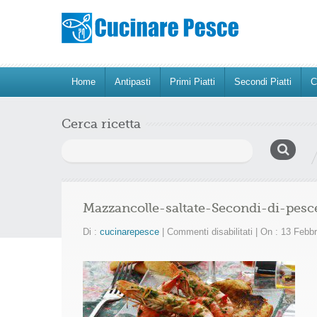
Home
Antipasti
Primi Piatti
Secondi Piatti
C
Cerca ricetta
Ricerca
per:
Mazzancolle-saltate-Secondi-di-pesc
su
Di :
cucinarepesce
|
Commenti disabilitati
|
On : 13 Febb
Mazzancolle-
saltate-
Secondi-
di-
pesce-