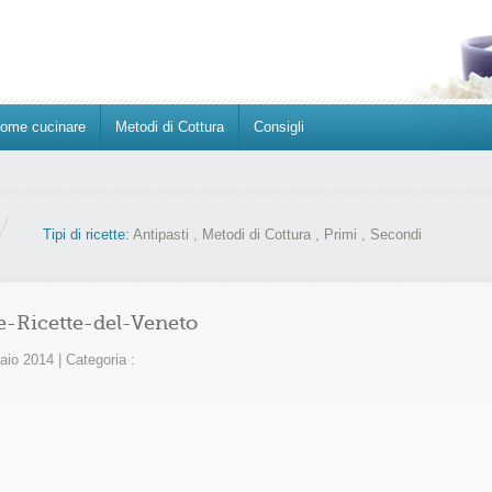
ome cucinare
Metodi di Cottura
Consigli
Tipi di ricette:
Antipasti
,
Metodi di Cottura
,
Primi
,
Secondi
e-Ricette-del-Veneto
raio 2014
|
Categoria :