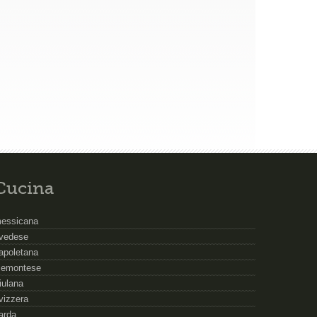
Cucina
essicana
vedese
apoletana
iemontese
riulana
vizzera
arda