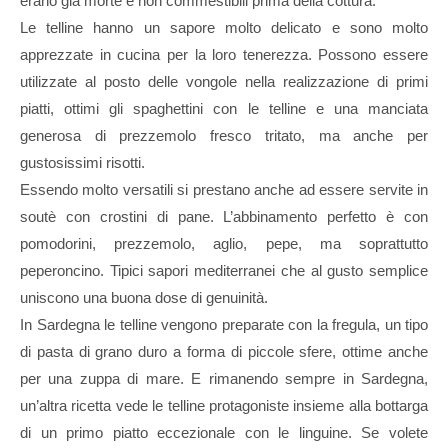
erano già morte e non commestibili prima della cottura.
Le telline hanno un sapore molto delicato e sono molto
apprezzate in cucina per la loro tenerezza. Possono essere
utilizzate al posto delle vongole nella realizzazione di primi
piatti, ottimi gli spaghettini con le telline e una manciata
generosa di prezzemolo fresco tritato, ma anche per
gustosissimi risotti.
Essendo molto versatili si prestano anche ad essere servite in
soutè con crostini di pane. L’abbinamento perfetto è con
pomodorini, prezzemolo, aglio, pepe, ma soprattutto
peperoncino. Tipici sapori mediterranei che al gusto semplice
uniscono una buona dose di genuinità.
In Sardegna le telline vengono preparate con la fregula, un tipo
di pasta di grano duro a forma di piccole sfere, ottime anche
per una zuppa di mare. E rimanendo sempre in Sardegna,
un’altra ricetta vede le telline protagoniste insieme alla bottarga
di un primo piatto eccezionale con le linguine. Se volete