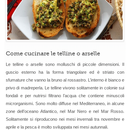
o
arselle
Come cucinare le telline o arselle
Le telline o arselle sono molluschi di piccole dimensioni. Il
guscio esterno ha la forma triangolare ed è striato con
sfumature che vanno la bruno al rossastro. L’interno è bianco e
privo di madreperla. Le telline vivono solitamente in colonie sui
fondali e per nutrirsi filtrano l’acqua che contiene minuscoli
microrganismi. Sono molto diffuse nel Mediterraneo, in alcune
zone dell’oceano Atlantico, nel Mar Nero e nel Mar Rosso.
Solitamente si riproducono nei mesi invernali tra novembre e
aprile e la pesca è molto sviluppata nei mesi autunnali.