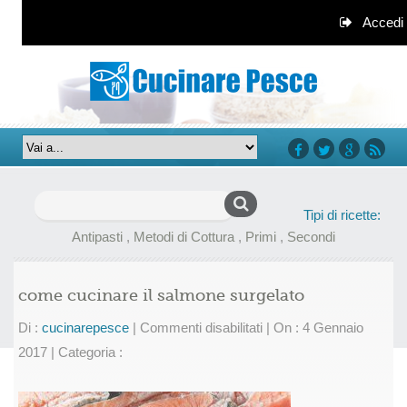
Accedi
facebook
twitter
google+
rss
Ricerca
Tipi di ricette:
per:
Antipasti
,
Metodi di Cottura
,
Primi
,
Secondi
come cucinare il salmone surgelato
su
Di :
cucinarepesce
|
Commenti disabilitati
|
On : 4 Gennaio
come
2017
|
Categoria :
cucinare
il