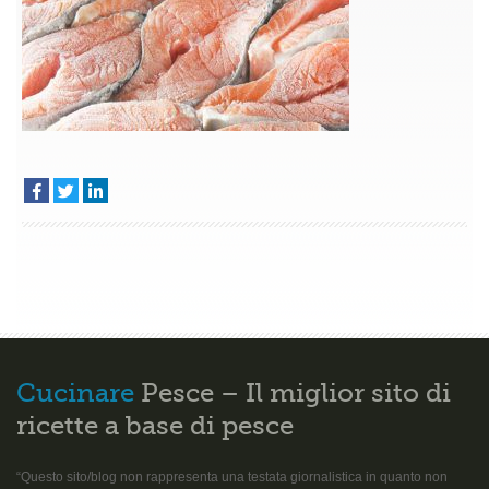
salmone
surgelato
Cucinare
Pesce – Il miglior sito di
ricette a base di pesce
“Questo sito/blog non rappresenta una testata giornalistica in quanto non