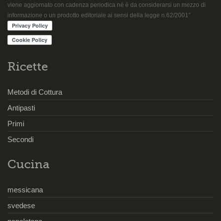
viene aggiornato con cadenza periodica né è da considerarsi un mezzo di
informazione o un prodotto editoriale ai sensi della legge n.62/2001”
Ricette
Metodi di Cottura
Antipasti
Primi
Secondi
Cucina
messicana
svedese