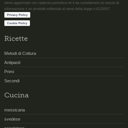
viene aggiornato con cadenza periodica né è da considerarsi un mezzo di
informazione o un prodotto editoriale ai sensi della legge n.62/2001”
Ricette
Metodi di Cottura
Antipasti
Primi
Secondi
Cucina
messicana
svedese